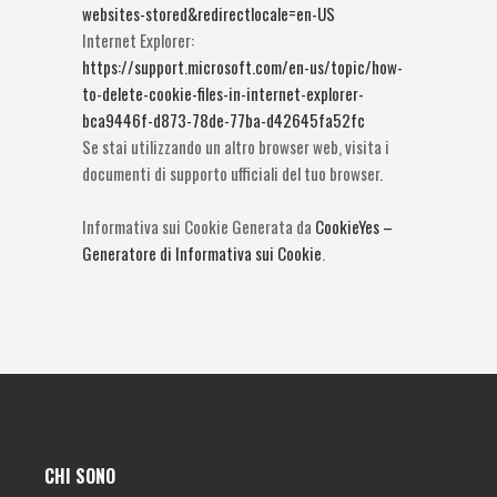
websites-stored&redirectlocale=en-US
Internet Explorer:
https://support.microsoft.com/en-us/topic/how-
to-delete-cookie-files-in-internet-explorer-
bca9446f-d873-78de-77ba-d42645fa52fc
Se stai utilizzando un altro browser web, visita i
documenti di supporto ufficiali del tuo browser.
Informativa sui Cookie Generata da
CookieYes –
Generatore di Informativa sui Cookie
.
CHI SONO